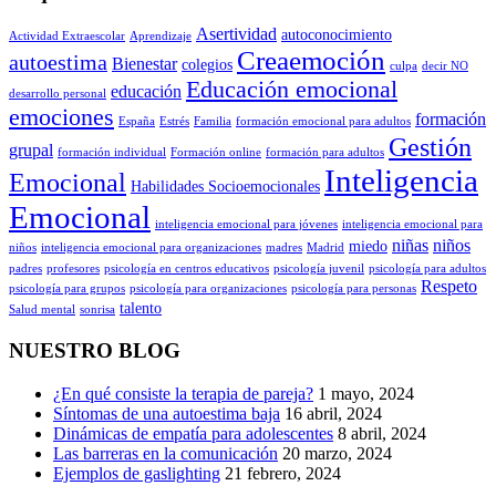
Asertividad
autoconocimiento
Actividad Extraescolar
Aprendizaje
Creaemoción
autoestima
Bienestar
colegios
culpa
decir NO
Educación emocional
educación
desarrollo personal
emociones
formación
España
Estrés
Familia
formación emocional para adultos
Gestión
grupal
formación individual
Formación online
formación para adultos
Inteligencia
Emocional
Habilidades Socioemocionales
Emocional
inteligencia emocional para jóvenes
inteligencia emocional para
niñas
niños
miedo
niños
inteligencia emocional para organizaciones
madres
Madrid
padres
profesores
psicología en centros educativos
psicología juvenil
psicología para adultos
Respeto
psicología para grupos
psicología para organizaciones
psicología para personas
talento
Salud mental
sonrisa
NUESTRO BLOG
¿En qué consiste la terapia de pareja?
1 mayo, 2024
Síntomas de una autoestima baja
16 abril, 2024
Dinámicas de empatía para adolescentes
8 abril, 2024
Las barreras en la comunicación
20 marzo, 2024
Ejemplos de gaslighting
21 febrero, 2024