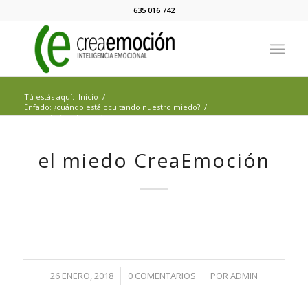
635 016 742
Tú estás aquí:
Inicio
/
Enfado: ¿cuándo está ocultando nuestro miedo?
/
el miedo CreaEmoción
el miedo CreaEmoción
/
/
26 ENERO, 2018
0 COMENTARIOS
POR
ADMIN