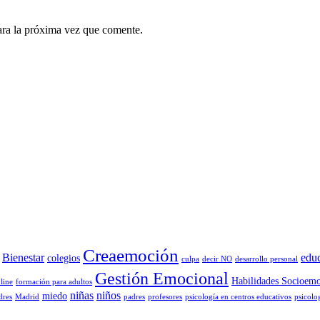
ara la próxima vez que comente.
Creaemoción
Bienestar
edu
colegios
culpa
decir NO
desarrollo personal
Gestión Emocional
Habilidades Socioemo
line
formación para adultos
niñas
niños
miedo
dres
Madrid
padres
profesores
psicología en centros educativos
psicolo