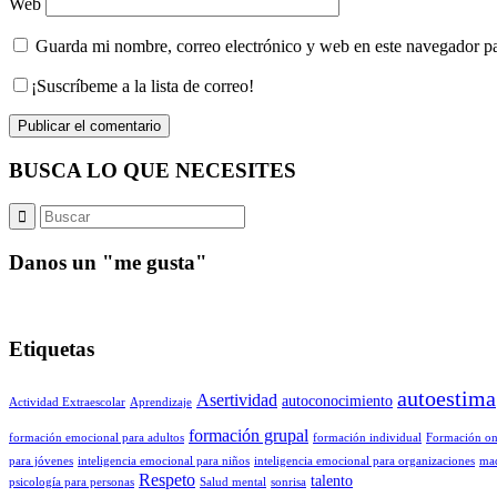
Web
Guarda mi nombre, correo electrónico y web en este navegador p
¡Suscríbeme a la lista de correo!
BUSCA LO QUE NECESITES
Danos un "me gusta"
Etiquetas
autoestima
Asertividad
autoconocimiento
Actividad Extraescolar
Aprendizaje
formación grupal
formación emocional para adultos
formación individual
Formación on
para jóvenes
inteligencia emocional para niños
inteligencia emocional para organizaciones
ma
Respeto
talento
psicología para personas
Salud mental
sonrisa