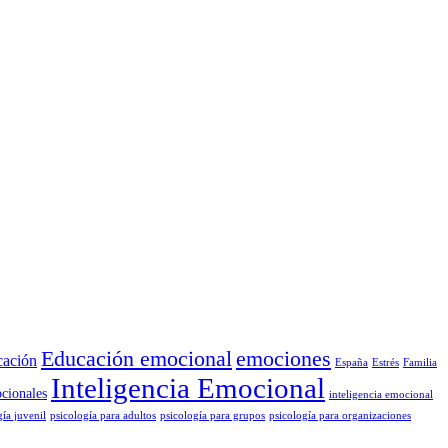
Educación emocional
emociones
cación
España
Estrés
Familia
Inteligencia Emocional
cionales
inteligencia emocional
gía juvenil
psicología para adultos
psicología para grupos
psicología para organizaciones