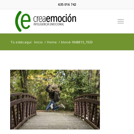
635 016 742
Tú estás aquí:
Inicio
/
Home
/
blond-1868815_1920