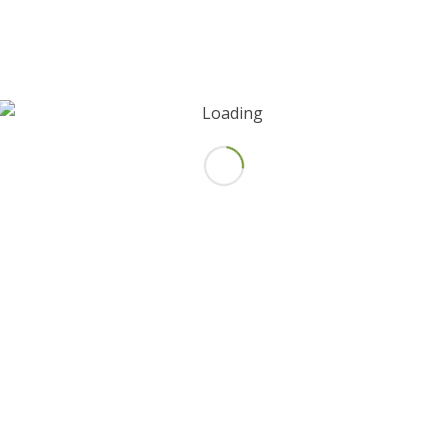
						Descripción					
						Valoraciones (0)				
STROS
DANOS UN L
OS + AVISO
AL
OCIÓN S.L.
s de la Alameda, 2.
Alcalá
ares