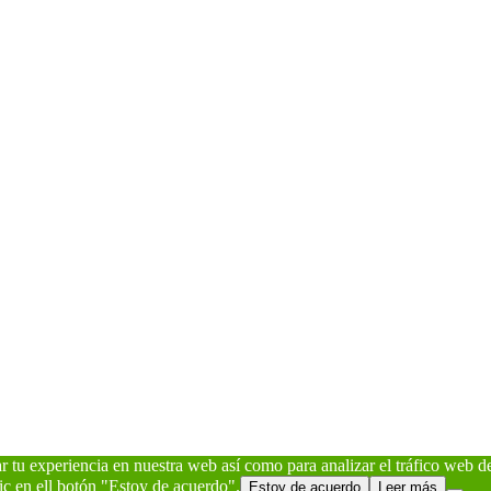
rar tu experiencia en nuestra web así como para analizar el tráfico web 
ic en ell botón "Estoy de acuerdo".
Estoy de acuerdo
Leer más