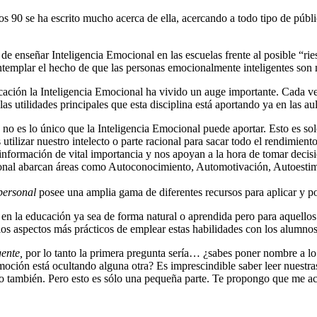
 90 se ha escrito mucho acerca de ella, acercando a todo tipo de públi
o de enseñar Inteligencia Emocional en las escuelas frente al posible “r
ntemplar el hecho de que las personas emocionalmente inteligentes son 
ción la Inteligencia Emocional ha vivido un auge importante. Cada vez
as utilidades principales que esta disciplina está aportando ya en las aul
s no es lo único que la Inteligencia Emocional puede aportar. Esto es s
utilizar nuestro intelecto o parte racional para sacar todo el rendimie
nformación de vital importancia y nos apoyan a la hora de tomar decisi
cional abarcan áreas como Autoconocimiento, Automotivación, Autoesti
personal
posee una amplia gama de diferentes recursos para aplicar y po
n la educación ya sea de forma natural o aprendida pero para aquellos
los aspectos más prácticos de emplear estas habilidades con los alumnos
ente,
por lo tanto la primera pregunta sería… ¿sabes poner nombre a lo
moción está ocultando alguna otra? Es imprescindible saber leer nuestra
o también. Pero esto es sólo una pequeña parte. Te propongo que me ac