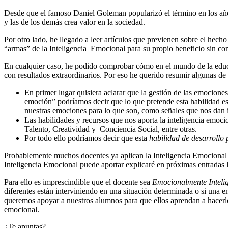
Desde que el famoso Daniel Goleman popularizó el término en los años
y las de los demás crea valor en la sociedad.
Por otro lado, he llegado a leer artículos que previenen sobre el hech
“armas” de la Inteligencia Emocional para su propio beneficio sin co
En cualquier caso, he podido comprobar cómo en el mundo de la educa
con resultados extraordinarios. Por eso he querido resumir algunas de l
En primer lugar quisiera aclarar que la gestión de las emocione
emoción” podríamos decir que lo que pretende esta habilidad es 
nuestras emociones para lo que son, como señales que nos dan i
Las habilidades y recursos que nos aporta la inteligencia emo
Talento, Creatividad y Conciencia Social, entre otras.
Por todo ello podríamos decir que esta
habilidad de desarrollo 
Probablemente muchos docentes ya aplican la Inteligencia Emocional e
Inteligencia Emocional puede aportar explicaré en próximas entradas 
Para ello es imprescindible que el docente sea
Emocionalmente Intelig
diferentes están interviniendo en una situación determinada o si una e
queremos apoyar a nuestros alumnos para que ellos aprendan a hacerl
emocional.
¿Te apuntas?