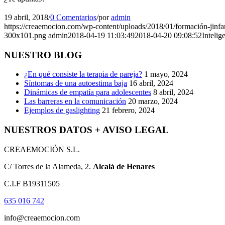
19 abril, 2018
/
0 Comentarios
/
por
admin
https://creaemocion.com/wp-content/uploads/2018/01/formación-jinfa
300x101.png
admin
2018-04-19 11:03:49
2018-04-20 09:08:52
Intelig
NUESTRO BLOG
¿En qué consiste la terapia de pareja?
1 mayo, 2024
Síntomas de una autoestima baja
16 abril, 2024
Dinámicas de empatía para adolescentes
8 abril, 2024
Las barreras en la comunicación
20 marzo, 2024
Ejemplos de gaslighting
21 febrero, 2024
NUESTROS DATOS + AVISO LEGAL
CREAEMOCIÓN S.L.
C/ Torres de la Alameda, 2.
Alcalá de Henares
C.I.F B19311505
635 016 742
info@creaemocion.com