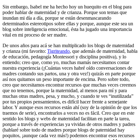
Sin embargo, Isabel me ha hecho hoy un huequito en el blog para
poder hablar de maternidad y de crianza. Porque son temas que
inundan mi día a día, porque se están desenmascarando
determinados estereotipos sobre ellas y porque, aunque este sea un
blog sobre inteligencia emocional, ésta ha jugado una importancia
vital en mi proceso de ser madre.
De unos años para acá se han multiplicado los blogs de maternidad
y crianza (mi favorito:
Tigriteando
, que además de maternidad, habla
de educación, pedagogía Montessori y disciplina positiva), y lo
entiendo; creo que, como yo, muchas mamás necesitamos contar
nuestra experiencia (¡Cuántas veces habré oído conversaciones de
madres contando sus partos, una y otra vez!) quizás en parte porque
así nos quitamos un peso importante de encima. Pero sobre todo,
creo que necesitamos encontrar recursos que muchas veces creemos
que no tenemos, porque la maternidad, al menos para mí y para
muchas otras madres, pesa, y mucho, y cuando te ves “inutilizada”
por tus propios pensamientos, es difícil hacer frente a semejante
labor. Y aunque esos recursos están ahí (soy de la opinión de que los
traemos de serie), encontrarlos a veces no es fácil. Creo que en este
sentido los blogs y webs de maternidad facilitan en parte la tarea,
porque a través de experiencias ya vividas de otros madres y padres
(hablaré sobre todo de madres porque blogs de paternidad hay
poquitos, ¡aunque cada vez más!) podemos encontrar esos recursos