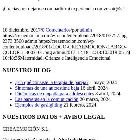
¡Gracias por dejarme compartir mi experiencia con vosotr@s!
18 diciembre, 2017
/
0 Comentarios
/
por
admin
https://creaemocion.com/wp-content/uploads/2018/01/2757.jpg
2373
3560
admin
https://creaemocion.com/wp-
content/uploads/2018/01/LOGO-CREAEMOCION-LARGO-
COLOR-1-300x101.png
admin
2017-12-18 14:18:10
2018-05-24
10:48:36
Maternidad, Crianza e Inteligencia Emocional
NUESTRO BLOG
¿En qué consiste la terapia de pareja?
1 mayo, 2024
Síntomas de una autoestima baja
16 abril, 2024
Dinámicas de empatía para adolescentes
8 abril, 2024
Las barreras en la comunicación
20 marzo, 2024
Ejemplos de gaslighting
21 febrero, 2024
NUESTROS DATOS + AVISO LEGAL
CREAEMOCIÓN S.L.
C/ Torres de la Alameda, 2.
Alcalá de Henares