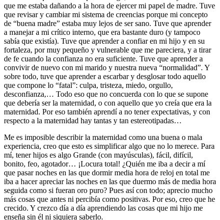
que me estaba dañando a la hora de ejercer mi papel de madre. Tuve
que revisar y cambiar mi sistema de creencias porque mi concepto
de “buena madre” estaba muy lejos de ser sano. Tuve que aprender
a manejar a mi crítico interno, que era bastante duro (y tampoco
sabía que existía). Tuve que aprender a confiar en mi hijo y en su
fortaleza, por muy pequeño y vulnerable que me pareciera, y a tirar
de fe cuando la confianza no era suficiente. Tuve que aprender a
convivir de nuevo con mi marido y nuestra nueva “normalidad”. Y
sobre todo, tuve que aprender a escarbar y desglosar todo aquello
que compone lo “fatal”: culpa, tristeza, miedo, orgullo,
desconfianza,… Todo eso que no concuerda con lo que se supone
que debería ser la maternidad, o con aquello que yo creía que era la
maternidad. Por eso también aprendí a no tener expectativas, y con
respecto a la maternidad hay tantas y tan estereotipadas…
Me es imposible describir la maternidad como una buena o mala
experiencia, creo que esto es simplificar algo que no lo merece. Para
mí, tener hijos es algo Grande (con mayúsculas), fácil, difícil,
bonito, feo, agotador… ¡Locura total! ¿Quién me iba a decir a mí
que pasar noches en las que dormir media hora de reloj en total me
iba a hacer apreciar las noches en las que duermo más de media hora
seguida como si fueran oro puro? Pues así con todo; aprecio mucho
más cosas que antes ni percibía como positivas. Por eso, creo que he
crecido. Y crezco día a día aprendiendo las cosas que mi hijo me
enseña sin él ni siquiera saberlo.