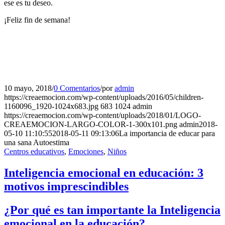
ese es tu deseo.
¡Feliz fin de semana!
10 mayo, 2018
/
0 Comentarios
/
por
admin
https://creaemocion.com/wp-content/uploads/2016/05/children-
1160096_1920-1024x683.jpg
683
1024
admin
https://creaemocion.com/wp-content/uploads/2018/01/LOGO-
CREAEMOCION-LARGO-COLOR-1-300x101.png
admin
2018-
05-10 11:10:55
2018-05-11 09:13:06
La importancia de educar para
una sana Autoestima
Centros educativos
,
Emociones
,
Niños
Inteligencia emocional en educación: 3
motivos imprescindibles
¿Por qué es tan importante la Inteligencia
emocional en la educación?