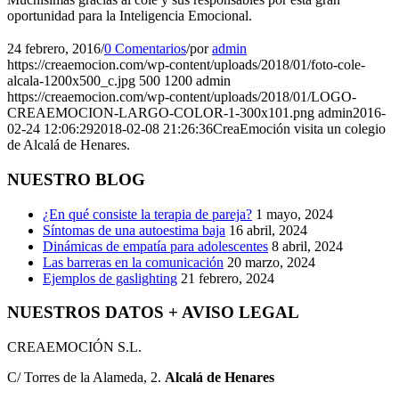
oportunidad para la Inteligencia Emocional.
24 febrero, 2016
/
0 Comentarios
/
por
admin
https://creaemocion.com/wp-content/uploads/2018/01/foto-cole-
alcala-1200x500_c.jpg
500
1200
admin
https://creaemocion.com/wp-content/uploads/2018/01/LOGO-
CREAEMOCION-LARGO-COLOR-1-300x101.png
admin
2016-
02-24 12:06:29
2018-02-08 21:26:36
CreaEmoción visita un colegio
de Alcalá de Henares.
NUESTRO BLOG
¿En qué consiste la terapia de pareja?
1 mayo, 2024
Síntomas de una autoestima baja
16 abril, 2024
Dinámicas de empatía para adolescentes
8 abril, 2024
Las barreras en la comunicación
20 marzo, 2024
Ejemplos de gaslighting
21 febrero, 2024
NUESTROS DATOS + AVISO LEGAL
CREAEMOCIÓN S.L.
C/ Torres de la Alameda, 2.
Alcalá de Henares