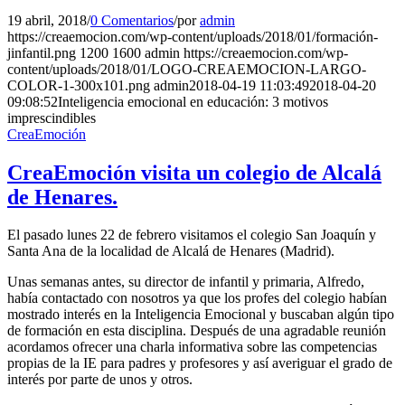
19 abril, 2018
/
0 Comentarios
/
por
admin
https://creaemocion.com/wp-content/uploads/2018/01/formación-
jinfantil.png
1200
1600
admin
https://creaemocion.com/wp-
content/uploads/2018/01/LOGO-CREAEMOCION-LARGO-
COLOR-1-300x101.png
admin
2018-04-19 11:03:49
2018-04-20
09:08:52
Inteligencia emocional en educación: 3 motivos
imprescindibles
CreaEmoción
CreaEmoción visita un colegio de Alcalá
de Henares.
El pasado lunes 22 de febrero visitamos el colegio San Joaquín y
Santa Ana de la localidad de Alcalá de Henares (Madrid).
Unas semanas antes, su director de infantil y primaria, Alfredo,
había contactado con nosotros ya que los profes del colegio habían
mostrado interés en la Inteligencia Emocional y buscaban algún tipo
de formación en esta disciplina. Después de una agradable reunión
acordamos ofrecer una charla informativa sobre las competencias
propias de la IE para padres y profesores y así averiguar el grado de
interés por parte de unos y otros.