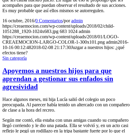
acompañes para que puedan observar el resultado de sus acciones.
Es muy probable que así ellos mismos se autorregulen.
16 octubre, 2016
/
0 Comentarios
/
por
admin
https://creaemocion.com/wp-content/uploads/2018/02/child-
1051288_1920-1024x683.jpg
683
1024
admin
https://creaemocion.com/wp-content/uploads/2018/01/LOGO-
CREAEMOCION-LARGO-COLOR-1-300x101.png
admin
2016-
10-16 00:12:48
2018-02-08 21:17:30
Juzgar a nuestros hijos: ¿qué
efectos tiene?
Sin categoría
Apoyemos a nuestros hijos para que
aprendan a gestionar sus enfados sin
agresividad
Hace algunos meses, mi hija Lucía salió del colegio un poco
preocupada. Al parecer había tenido un altercado con un compañero
de clase a la hora del recreo.
Según me contó, ella estaba con unas amigas cuando su compañero
llegó corriendo y le dio una patada. Ella se volvió y, en un acto casi
reflejo le pegó un rodillazo en la tripa bastante fuerte por lo que el