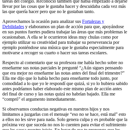
tareas del colegio. Reconoció también que había empezado a dejarse
llevar por las cosas que le gustaba hacer y descuidaba cada vez más
las que quería hacer pero que no le gustaban tanto.
Aprovechamos la ocasión para analizar sus
Fortalezas y
Debilidades
y elaboramos un plan de acción para que, apoyándose
en sus puntos fuertes pudiera trabajar las áreas que más problemas le
ocasionaban. A ella se le ocurrieron ideas muy chulas como por
ejemplo utilizar su creatividad para trabajar su perseverancia por
ejemplo poniéndose una música que le gustaba especialmente para
motivarse a recoger su cuarto o hacer sus tareas escolares.
Respecto al comentario que su profesora me había hecho sobre no
enseñarme sus notas parciales le pregunté “¿Aún sigues pensando
que era mejor no enseñarme las notas antes del final del trimestre?”
Ella me dijo que lo había hecho para enseñarme todo junto, por
comodidad a lo que yo le respondí que quizá, si yo lo hubiera sabido
antes podríamos haber elaborado este mismo plan de acción antes
del final de curso y las notas quizá no habrían bajado. Ella me
“compró” el argumento inmediatamente.
Si observamos conductas negativas en nuestros hijos y nos
limitamos a juzgarlas con el mensaje “eso no se hace, está mal” esto
a ellos no les sirve para nada. Solo genera culpa y es probable que la
próxima vez que suceda no nos lo cuenten para evitar el sufrimiento
que les causa nuestro juicio. En lugar de eso te propongo que les