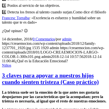
3️⃣
Ponlos al servicio de tus objetivos.
4️⃣
Detecta los frenos al talento cuando surjan.
Como dice el filósofo
Francesc Torralba
: «Excelencia es esfuerzo y humildad sobre un
talento que te es dado»
¿Qué opinas? 😉
14 diciembre, 2018
/
0 Comentarios
/
por
admin
https://creaemocion.com/wp-content/uploads/2018/12/family-
1237701_1920.jpg
1535
1920
admin
https://creaemocion.com/wp-
content/uploads/2018/01/LOGO-CREAEMOCION-LARGO-
COLOR-1-300x101.png
admin
2018-12-14 10:57:56
2018-12-14
11:00:46
¿Qué es la Educación Emocional?
Niños
3 claves para apoyar a nuestros hijos
cuando sienten tristeza (Caso práctico)
La tristeza suele ser la emoción de la que antes nos gustaría
despojarnos por las características que la acompañan; pero la
tristeza es necesaria, al igual que el resto de nuestras emociones.