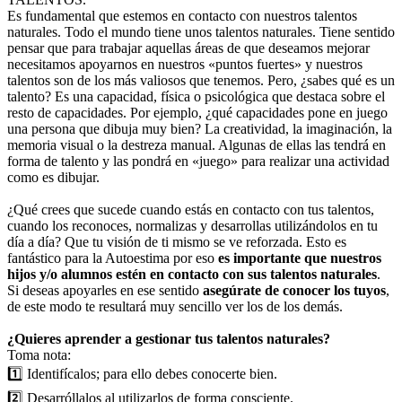
Es fundamental que estemos en contacto con nuestros talentos
naturales. Todo el mundo tiene unos talentos naturales. Tiene sentido
pensar que para trabajar aquellas áreas de que deseamos mejorar
necesitamos apoyarnos en nuestros «puntos fuertes» y nuestros
talentos son de los más valiosos que tenemos. Pero, ¿sabes qué es un
talento? Es una capacidad, física o psicológica que destaca sobre el
resto de capacidades. Por ejemplo, ¿qué capacidade
s pone en juego
una persona que dibuja muy bien? La creatividad, la imaginación, la
memoria visual o la destreza manual. Algunas de ellas las tendrá en
forma de talento y las pondrá en «juego» para realizar una actividad
como es dibujar.
¿Qué crees que sucede cuando estás en contacto con tus talentos,
cuando los reconoces, normalizas y desarrollas utilizándolos en tu
día a día? Que tu visión de ti mismo se ve reforzada. Esto es
fantástico para la Autoestima por eso
es importante que nuestros
hijos y/o alumnos estén en contacto con sus talentos naturales
.
Si deseas apoyarles en ese sentido
asegúrate de conocer los tuyos
,
de este modo te resultará muy sencillo ver los de los demás.
¿Quieres aprender a gestionar tus talentos naturales?
Toma nota:
1️⃣
Identifícalos; para ello debes conocerte bien.
2️⃣
Desarróllalos al utilizarlos de forma consciente.