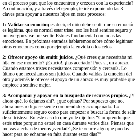
en el proceso para que los encuentren y crezcan con la experiencia?
A continuación, y a través del ejemplo, te iré exponiendo las 3
claves para apoyar a nuestros hijos en estos procesos:
1: Validar su emoción;
es decir, el niño debe sentir que su emoción
es legítima, que es normal estar triste, eso les hará sentirse seguro y
no avergonzarse por sentir. Esto es fundamental con todas las
emociones. En próximas entradas hablaremos sobre cómo legitimar
otras emociones como por ejemplo la envidia o los celos.
2: Ofrecer apoyo sin emitir juicios
. ¿Qué crees que necesitaba mi
hija en ese momento? ¡Exacto!, ¡has acertado! Pues sí, un abrazo.
Cuando estamos tristes necesitamos comprensión y cercanía. Lo
último que necesitamos son juicios. Cuando validas la emoción del
otro y además le ofreces el apoyo de un abrazo es muy probable que
empiece a sentirse mejor.
3: Acompañar y apoyar en la búsqueda de recursos propios.
¿Y
ahora qué, lo dejamos ahí?, ¿qué opinas? Por supuesto que no,
ahora nuestro hijo se siente comprendido y acompañado. Lo
suficientemente seguro como para empezar a buscar la forma de salir
de su tristeza. En este caso lo que yo le dije fue: “Comprendo que
estés triste porque no estaré en casa durante varios días. Piensas que
me vas a echar de menos ¿verdad? ¿Se te ocurre algo que puedas
hacer para no echarme en falta durante estos días?”