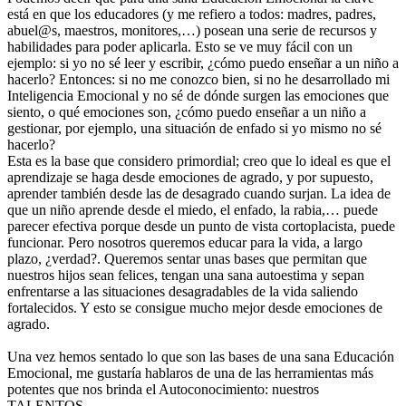
está en que los educadores (y me refiero a todos: madres, padres,
abuel@s, maestros, monitores,…) posean una serie de recursos y
habilidades para poder aplicarla. Esto se ve muy fácil con un
ejemplo: si yo no sé leer y escribir, ¿cómo puedo enseñar a un niño a
hacerlo? Entonces: si no me conozco bien, si no he desarrollado mi
Inteligencia Emocional y no sé de dónde surgen las emociones que
siento, o qué emociones son, ¿cómo puedo enseñar a un niño a
gestionar, por ejemplo, una situación de enfado si yo mismo no sé
hacerlo?
Esta es la base que considero primordial; creo que lo ideal es que el
aprendizaje se haga desde emociones de agrado, y por supuesto,
aprender también desde las de desagrado cuando surjan. La idea de
que un niño aprende desde el miedo, el enfado, la rabia,… puede
parecer efectiva porque desde un punto de vista cortoplacista, puede
funcionar. Pero nosotros queremos educar para la vida, a largo
plazo, ¿verdad?. Queremos sentar unas bases que permitan que
nuestros hijos sean felices, tengan una sana autoestima y sepan
enfrentarse a las situaciones desagradables de la vida saliendo
fortalecidos. Y esto se consigue mucho mejor desde emociones de
agrado.
Una vez hemos sentado lo que son las bases de una sana Educación
Emocional, me gustaría hablaros de una de las herramientas más
potentes que nos brinda el Autoconocimiento: nuestros
TALENTOS.