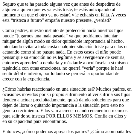
Seguro que te ha pasado alguna vez que antes de despedirte de
alguien a quien quieres ya estás triste, te estás anticipando al
momento en que el otro ya no estará y le echarás en falta. A veces
esta “tristeza a futuro” empaña nuestro presente, ¿verdad?
Como padres, nuestro instinto de protección hacía nuestros hijos
puede “jugarnos una mala pasada” ya que podríamos intentar
mitigar de algún modo su dolor quitándole importancia al hecho,
intentando evitar a toda costa cualquier situación triste para ellos o
actuando como si no pasara nada. En estos casos el niño puede
pensar que su emoción no es legítima y se avergüence de sentirla,
entonces aprenderá a ocultarla y más tarde a ocultársela a sí mismo
tapándola con otras emociones, no querrá “verla” porque le hará
sentir débil e inferior, por lo tanto se perderá la oportunidad de
crecer con la experiencia.
¿Cómo habrías reaccionado en una situación así? Muchos padres, en
ocasiones movidos por su propio sufrimiento al ver sufrir a sus hijos
tienden a actuar precipitadamente, quizá dando soluciones para que
dejen de llorar o quitando importancia a la situación pero esto no
genera crecimiento. Ellos van a crecer cuando encuentren recursos
para salir de su tristeza POR ELLOS MISMOS. Confía en ellos y
en su capacidad para encontrarlos.
Entonces, ¿cómo podemos apoyar los padres? ¿Cómo acompañarles