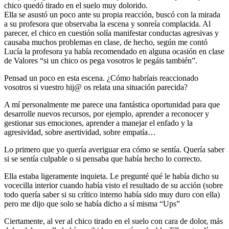
chico quedó tirado en el suelo muy dolorido.
Ella se asustó un poco ante su propia reacción, buscó con la mirada
a su profesora que observaba la escena y sonreía complacida. Al
parecer, el chico en cuestión solía manifestar conductas agresivas y
causaba muchos problemas en clase, de hecho, según me contó
Lucía la profesora ya había recomendado en alguna ocasión en clase
de Valores “si un chico os pega vosotros le pegáis también”.
Pensad un poco en esta escena. ¿Cómo habríais reaccionado
vosotros si vuestro hij@ os relata una situación parecida?
A mí personalmente me parece una fantástica oportunidad para que
desarrolle nuevos recursos, por ejemplo, aprender a reconocer y
gestionar sus emociones, aprender a manejar el enfado y la
agresividad, sobre asertividad, sobre empatía…
Lo primero que yo quería averiguar era cómo se sentía. Quería saber
si se sentía culpable o si pensaba que había hecho lo correcto.
Ella estaba ligeramente inquieta. Le pregunté qué le había dicho su
vocecilla interior cuando había visto el resultado de su acción (sobre
todo quería saber si su crítico interno había sido muy duro con ella)
pero me dijo que solo se había dicho a sí misma “Ups”
Ciertamente, al ver al chico tirado en el suelo con cara de dolor, más