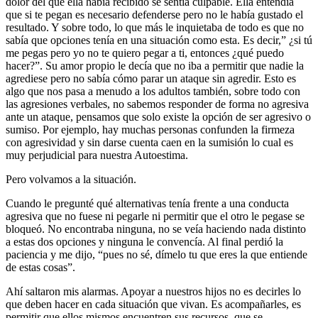
dolor del que ella había recibido se sentía culpable. Ella entendía
que si te pegan es necesario defenderse pero no le había gustado el
resultado. Y sobre todo, lo que más le inquietaba de todo es que no
sabía que opciones tenía en una situación como esta. Es decir,” ¿si tú
me pegas pero yo no te quiero pegar a ti, entonces ¿qué puedo
hacer?”. Su amor propio le decía que no iba a permitir que nadie la
agrediese pero no sabía cómo parar un ataque sin agredir. Esto es
algo que nos pasa a menudo a los adultos también, sobre todo con
las agresiones verbales, no sabemos responder de forma no agresiva
ante un ataque, pensamos que solo existe la opción de ser agresivo o
sumiso. Por ejemplo, hay muchas personas confunden la firmeza
con agresividad y sin darse cuenta caen en la sumisión lo cual es
muy perjudicial para nuestra Autoestima.
Pero volvamos a la situación.
Cuando le pregunté qué alternativas tenía frente a una conducta
agresiva que no fuese ni pegarle ni permitir que el otro le pegase se
bloqueó. No encontraba ninguna, no se veía haciendo nada distinto
a estas dos opciones y ninguna le convencía. Al final perdió la
paciencia y me dijo, “pues no sé, dímelo tu que eres la que entiende
de estas cosas”.
Ahí saltaron mis alarmas. Apoyar a nuestros hijos no es decirles lo
que deben hacer en cada situación que vivan. Es acompañarles, es
permitir que ellos mismos encuentren sus recursos, que se