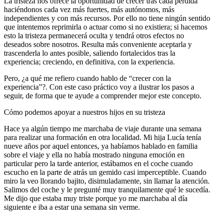
La tristeza nos ofrece la oportunidad de crecer tras cada pérdida
haciéndonos cada vez más fuertes, más autónomos, más
independientes y con más recursos. Por ello no tiene ningún sentido
que intentemos reprimirla o actuar como si no existiera; si hacemos
esto la tristeza permanecerá oculta y tendrá otros efectos no
deseados sobre nosotros. Resulta más conveniente aceptarla y
trascenderla lo antes posible, saliendo fortalecidos tras la
experiencia; creciendo, en definitiva, con la experiencia.
Pero, ¿a qué me refiero cuando hablo de “crecer con la
experiencia”?. Con este caso práctico voy a ilustrar los pasos a
seguir, de forma que te ayude a comprender mejor este concepto.
Cómo podemos apoyar a nuestros hijos en su tristeza
Hace ya algún tiempo me marchaba de viaje durante una semana
para realizar una formación en otra localidad. Mi hija Lucía tenía
nueve años por aquel entonces, ya habíamos hablado en familia
sobre el viaje y ella no había mostrado ninguna emoción en
particular pero la tarde anterior, estábamos en el coche cuando
escucho en la parte de atrás un gemido casi imperceptible. Cuando
miro la veo llorando bajito, disimuladamente, sin llamar la atención.
Salimos del coche y le pregunté muy tranquilamente qué le sucedía.
Me dijo que estaba muy triste porque yo me marchaba al día
siguiente e iba a estar una semana sin verme.