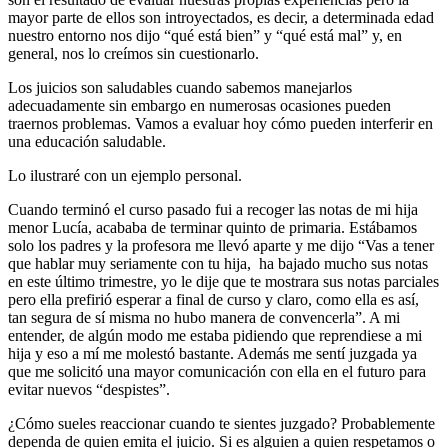
mayor parte de ellos son introyectados, es decir, a determinada edad
nuestro entorno nos dijo “qué está bien” y “qué está mal” y, en
general, nos lo creímos sin cuestionarlo.
Los juicios son saludables cuando sabemos manejarlos
adecuadamente sin embargo en numerosas ocasiones pueden
traernos problemas. Vamos a evaluar hoy cómo pueden interferir en
una educación saludable.
Lo ilustraré con un ejemplo personal.
Cuando terminó el curso pasado fui a recoger las notas de mi hija
menor Lucía, acababa de terminar quinto de primaria. Estábamos
solo los padres y la profesora me llevó aparte y me dijo “Vas a tener
que hablar muy seriamente con tu hija, ha bajado mucho sus notas
en este último trimestre, yo le dije que te mostrara sus notas parciales
pero ella prefirió esperar a final de curso y claro, como ella es así,
tan segura de sí misma no hubo manera de convencerla”. A mi
entender, de algún modo me estaba pidiendo que reprendiese a mi
hija y eso a mí me molestó bastante. Además me sentí juzgada ya
que me solicitó una mayor comunicación con ella en el futuro para
evitar nuevos “despistes”.
¿Cómo sueles reaccionar cuando te sientes juzgado? Probablemente
dependa de quien emita el juicio. Si es alguien a quien respetamos o