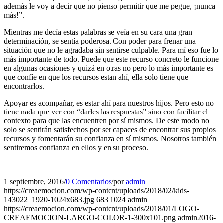
además le voy a decir que no pienso permitir que me pegue, ¡nunca
más!”.
Mientras me decía estas palabras se veía en su cara una gran
determinación, se sentía poderosa. Con poder para frenar una
situación que no le agradaba sin sentirse culpable. Para mí eso fue lo
más importante de todo. Puede que este recurso concreto le funcione
en algunas ocasiones y quizá en otras no pero lo más importante es
que confíe en que los recursos están ahí, ella solo tiene que
encontrarlos.
Apoyar es acompañar, es estar ahí para nuestros hijos. Pero esto no
tiene nada que ver con “darles las respuestas” sino con facilitar el
contexto para que las encuentren por sí mismos. De este modo no
solo se sentirán satisfechos por ser capaces de encontrar sus propios
recursos y fomentarán su confianza en sí mismos. Nosotros también
sentiremos confianza en ellos y en su proceso.
1 septiembre, 2016
/
0 Comentarios
/
por
admin
https://creaemocion.com/wp-content/uploads/2018/02/kids-
143022_1920-1024x683.jpg
683
1024
admin
https://creaemocion.com/wp-content/uploads/2018/01/LOGO-
CREAEMOCION-LARGO-COLOR-1-300x101.png
admin
2016-