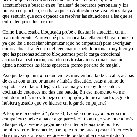
acostumbren a buscar en su “maleta” de recursos personales y los
pongan en práctica, eso hará que su Autoestima se vea reforzada ya
que sentirán que son capaces de resolver las situaciones a las que se
enfrenten por ellos mismos.
Como Lucía estaba bloqueada probé a ilustrar la situación en un
marco diferente. Aproveché para colocarla a ella en el lugar opuesto
ya que iba a necesitar simpatizar (que no empatizar) para averiguar
cómo actuar. La técnica del reencuadre suele funcionar muy bien ya
que las personas solemos bloqueamos por la carga emocional
asociada a la situación, cuando nos trasladamos a una situación
ajena a nosotros las ideas aparecen ¡como por arte de magia!.
Así que le dije: imagina que vienes muy enfadada de la calle, acabas
de estar con tu mejor amiga y habéis discutido, estás a punto de
explotar de enfado. Llegas a la cocina y yo estoy de espaldas
cocinando entonces me das una patada. En ese momento yo me
enfado muchísimo y te pego un empujón y te tiro al suelo. ¿Qué te
hubiera gustado que yo hiciese en lugar de empujarte?
A lo que ella contestó “¡Ya está!, !ya sé lo que voy a hacer si mi
compañero vuelve a hacer algo parecido!. Como yo soy mucho más
alta que él, si viene a pegarme o lo intenta le agarraré por los
hombros muy firmemente, para que no me pueda pegar. Entonces le
diré muy seria que si cree que yo tengo la culpa de su enfado. Y