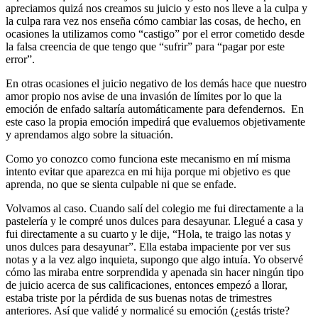
apreciamos quizá nos creamos su juicio y esto nos lleve a la culpa y
la culpa rara vez nos enseña cómo cambiar las cosas, de hecho, en
ocasiones la utilizamos como “castigo” por el error cometido desde
la falsa creencia de que tengo que “sufrir” para “pagar por este
error”.
En otras ocasiones el juicio negativo de los demás hace que nuestro
amor propio nos avise de una invasión de límites por lo que la
emoción de enfado saltaría automáticamente para defendernos. En
este caso la propia emoción impedirá que evaluemos objetivamente
y aprendamos algo sobre la situación.
Como yo conozco como funciona este mecanismo en mí misma
intento evitar que aparezca en mi hija porque mi objetivo es que
aprenda, no que se sienta culpable ni que se enfade.
Volvamos al caso. Cuando salí del colegio me fui directamente a la
pastelería y le compré unos dulces para desayunar. Llegué a casa y
fui directamente a su cuarto y le dije, “Hola, te traigo las notas y
unos dulces para desayunar”. Ella estaba impaciente por ver sus
notas y a la vez algo inquieta, supongo que algo intuía. Yo observé
cómo las miraba entre sorprendida y apenada sin hacer ningún tipo
de juicio acerca de sus calificaciones, entonces empezó a llorar,
estaba triste por la pérdida de sus buenas notas de trimestres
anteriores. Así que validé y normalicé su emoción (¿estás triste?