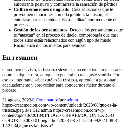
euforizante positivo y contrarresta la sensación de pérdida.
Cultiva emociones de agrado
. Crea situaciones que te
provoquen emociones como la gratitud, la ilusión, el
entusiasmo o la serenidad. Esto facilitará enormemente el
proceso.
Gestión de los pensamientos
. Detecta los pensamientos que
te “atascan” en el proceso de duelo, comprobarás que casi
todos ellos están relacionados con algún tipo de miedo.
Racionaliza dichos miedos para avanzar.
En resumen
Como hemos visto,
la tristeza sirve
: es una emoción tan necesaria
como cualquier otra, aunque en general no nos guste sentirla. Por
eso es importante saber
qué es la tristeza
, aprender a gestionarla
adecuadamente y aprovechar para conocernos mejor durante el
proceso.
31 agosto, 2023
/
0 Comentarios
/
por
admin
https://creaemocion.com/wp-content/uploads/2023/08/que-es-la-
tristeza.jpeg
341
512
admin
https://creaemocion.com/wp-
content/uploads/2018/01/LOGO-CREAEMOCION-LARGO-
COLOR-1-300x101.png
admin
2023-08-31 12:14:09
2023-08-31
12:27:34
¿Qué es la tristeza?