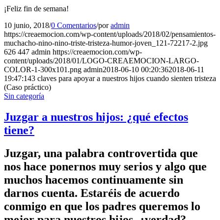
¡Feliz fin de semana!
10 junio, 2018
/
0 Comentarios
/
por
admin
https://creaemocion.com/wp-content/uploads/2018/02/pensamientos-
muchacho-nino-nino-triste-tristeza-humor-joven_121-72217-2.jpg
626
447
admin
https://creaemocion.com/wp-
content/uploads/2018/01/LOGO-CREAEMOCION-LARGO-
COLOR-1-300x101.png
admin
2018-06-10 00:20:36
2018-06-11
19:47:14
3 claves para apoyar a nuestros hijos cuando sienten tristeza
(Caso práctico)
Sin categoría
Juzgar a nuestros hijos: ¿qué efectos
tiene?
Juzgar, una palabra controvertida que
nos hace ponernos muy serios y algo que
muchos hacemos continuamente sin
darnos cuenta. Estaréis de acuerdo
conmigo en que los padres queremos lo
mejor para nuestros hijos, ¿verdad?