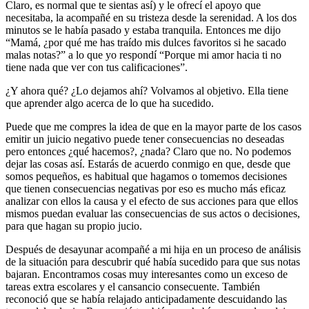
Claro, es normal que te sientas así) y le ofrecí el apoyo que
necesitaba, la acompañé en su tristeza desde la serenidad. A los dos
minutos se le había pasado y estaba tranquila. Entonces me dijo
“Mamá, ¿por qué me has traído mis dulces favoritos si he sacado
malas notas?” a lo que yo respondí “Porque mi amor hacia ti no
tiene nada que ver con tus calificaciones”.
¿Y ahora qué? ¿Lo dejamos ahí? Volvamos al objetivo. Ella tiene
que aprender algo acerca de lo que ha sucedido.
Puede que me compres la idea de que en la mayor parte de los casos
emitir un juicio negativo puede tener consecuencias no deseadas
pero entonces ¿qué hacemos?, ¿nada? Claro que no. No podemos
dejar las cosas así. Estarás de acuerdo conmigo en que, desde que
somos pequeños, es habitual que hagamos o tomemos decisiones
que tienen consecuencias negativas por eso es mucho más eficaz
analizar con ellos la causa y el efecto de sus acciones para que ellos
mismos puedan evaluar las consecuencias de sus actos o decisiones,
para que hagan su propio jucio.
Después de desayunar acompañé a mi hija en un proceso de análisis
de la situación para descubrir qué había sucedido para que sus notas
bajaran. Encontramos cosas muy interesantes como un exceso de
tareas extra escolares y el cansancio consecuente. También
reconoció que se había relajado anticipadamente descuidando las