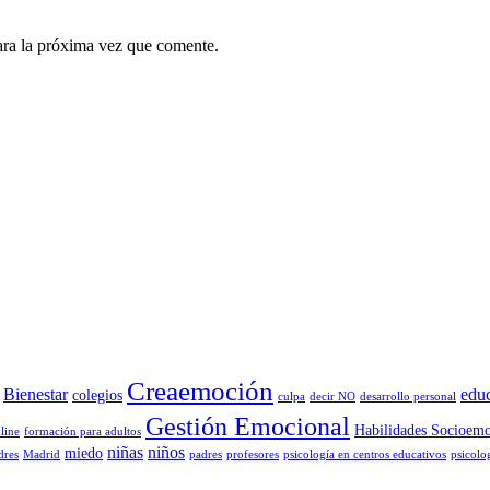
ara la próxima vez que comente.
Creaemoción
Bienestar
edu
colegios
culpa
decir NO
desarrollo personal
Gestión Emocional
Habilidades Socioemo
line
formación para adultos
niñas
niños
miedo
dres
Madrid
padres
profesores
psicología en centros educativos
psicolo