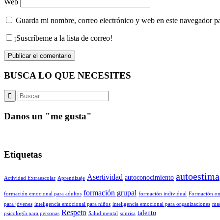
Web
Guarda mi nombre, correo electrónico y web en este navegador p
¡Suscríbeme a la lista de correo!
BUSCA LO QUE NECESITES
Danos un "me gusta"
Etiquetas
autoestima
Asertividad
autoconocimiento
Actividad Extraescolar
Aprendizaje
formación grupal
formación emocional para adultos
formación individual
Formación on
para jóvenes
inteligencia emocional para niños
inteligencia emocional para organizaciones
ma
Respeto
talento
psicología para personas
Salud mental
sonrisa