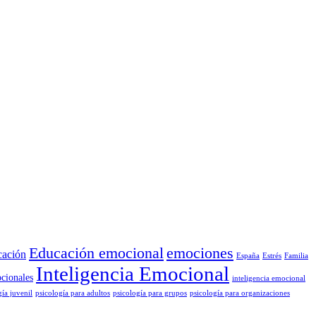
Educación emocional
emociones
cación
España
Estrés
Familia
Inteligencia Emocional
cionales
inteligencia emocional
gía juvenil
psicología para adultos
psicología para grupos
psicología para organizaciones