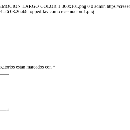
-CREAEMOCION-LARGO-COLOR-1-300x101.png
0
0
admin
https://cr
1-26 08:26:44
cropped-favicom-creaemocion-1.png
gatorios están marcados con
*