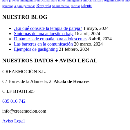
para jóvenes
inteligencia emocional para niños
inteligencia emocional para organizaciones
ma
Respeto
talento
psicología para personas
Salud mental
sonrisa
NUESTRO BLOG
¿En qué consiste la terapia de pareja?
1 mayo, 2024
Síntomas de una autoestima baja
16 abril, 2024
Dinámicas de empatía para adolescentes
8 abril, 2024
Las barreras en la comunicación
20 marzo, 2024
Ejemplos de gaslighting
21 febrero, 2024
NUESTROS DATOS + AVISO LEGAL
CREAEMOCIÓN S.L.
C/ Torres de la Alameda, 2.
Alcalá de Henares
C.I.F B19311505
635 016 742
info@creaemocion.com
Aviso Legal