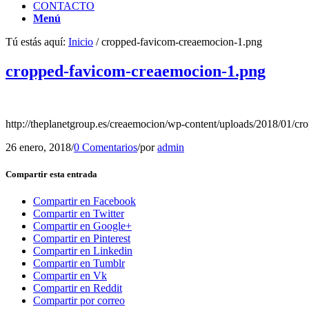
CONTACTO
Menú
Tú estás aquí:
Inicio
/
cropped-favicom-creaemocion-1.png
cropped-favicom-creaemocion-1.png
http://theplanetgroup.es/creaemocion/wp-content/uploads/2018/01/c
26 enero, 2018
/
0 Comentarios
/
por
admin
Compartir esta entrada
Compartir en Facebook
Compartir en Twitter
Compartir en Google+
Compartir en Pinterest
Compartir en Linkedin
Compartir en Tumblr
Compartir en Vk
Compartir en Reddit
Compartir por correo