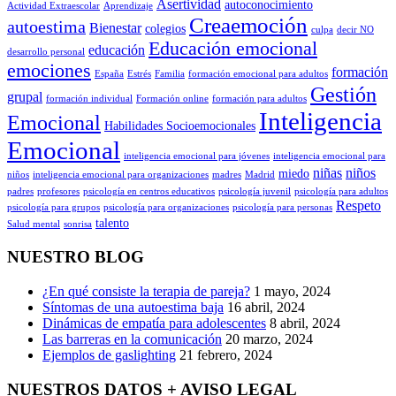
Asertividad
autoconocimiento
Actividad Extraescolar
Aprendizaje
Creaemoción
autoestima
Bienestar
colegios
culpa
decir NO
Educación emocional
educación
desarrollo personal
emociones
formación
España
Estrés
Familia
formación emocional para adultos
Gestión
grupal
formación individual
Formación online
formación para adultos
Inteligencia
Emocional
Habilidades Socioemocionales
Emocional
inteligencia emocional para jóvenes
inteligencia emocional para
niñas
niños
miedo
niños
inteligencia emocional para organizaciones
madres
Madrid
padres
profesores
psicología en centros educativos
psicología juvenil
psicología para adultos
Respeto
psicología para grupos
psicología para organizaciones
psicología para personas
talento
Salud mental
sonrisa
NUESTRO BLOG
¿En qué consiste la terapia de pareja?
1 mayo, 2024
Síntomas de una autoestima baja
16 abril, 2024
Dinámicas de empatía para adolescentes
8 abril, 2024
Las barreras en la comunicación
20 marzo, 2024
Ejemplos de gaslighting
21 febrero, 2024
NUESTROS DATOS + AVISO LEGAL