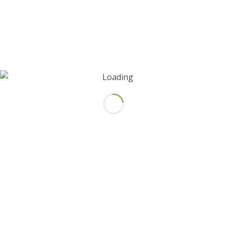
Guarda mi nombre, correo electrónico y web en este
navegador para la próxima vez que comente.
¡Suscríbeme a la lista de correo!
NUESTRO BLOG
¿En qué consiste la terapia de pareja?
1 mayo, 2024
Síntomas de una autoestima baja
16 abril, 2024