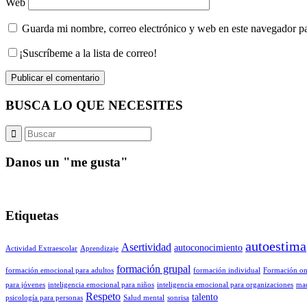
Web
Guarda mi nombre, correo electrónico y web en este navegador p
¡Suscríbeme a la lista de correo!
BUSCA LO QUE NECESITES
Danos un "me gusta"
Etiquetas
autoestima
Asertividad
autoconocimiento
Actividad Extraescolar
Aprendizaje
formación grupal
formación emocional para adultos
formación individual
Formación on
para jóvenes
inteligencia emocional para niños
inteligencia emocional para organizaciones
ma
Respeto
talento
psicología para personas
Salud mental
sonrisa