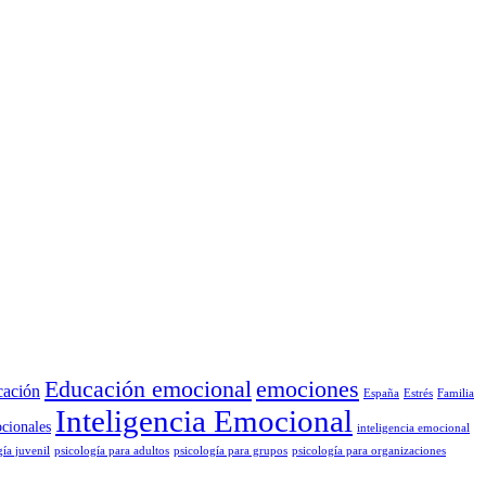
Educación emocional
emociones
cación
España
Estrés
Familia
Inteligencia Emocional
cionales
inteligencia emocional
gía juvenil
psicología para adultos
psicología para grupos
psicología para organizaciones