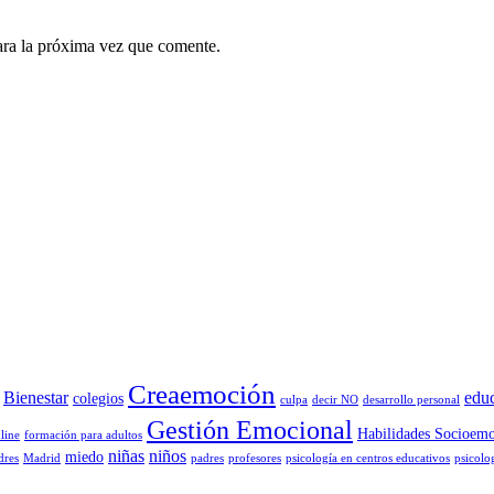
ara la próxima vez que comente.
Creaemoción
Bienestar
edu
colegios
culpa
decir NO
desarrollo personal
Gestión Emocional
Habilidades Socioemo
line
formación para adultos
niñas
niños
miedo
dres
Madrid
padres
profesores
psicología en centros educativos
psicolo