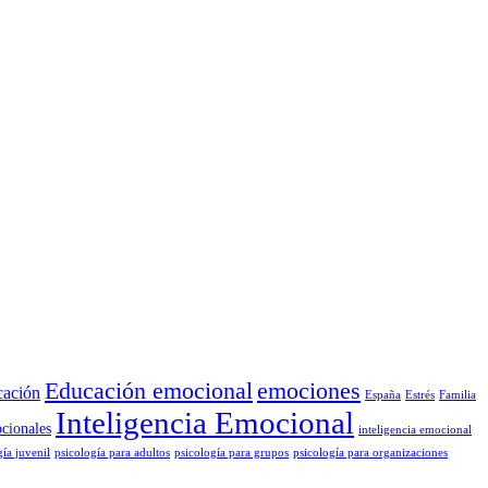
Educación emocional
emociones
cación
España
Estrés
Familia
Inteligencia Emocional
cionales
inteligencia emocional
gía juvenil
psicología para adultos
psicología para grupos
psicología para organizaciones