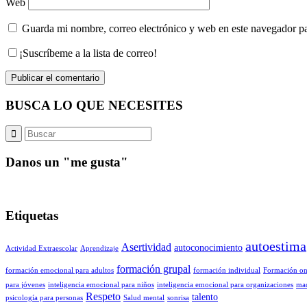
Web
Guarda mi nombre, correo electrónico y web en este navegador p
¡Suscríbeme a la lista de correo!
BUSCA LO QUE NECESITES
Danos un "me gusta"
Etiquetas
autoestima
Asertividad
autoconocimiento
Actividad Extraescolar
Aprendizaje
formación grupal
formación emocional para adultos
formación individual
Formación on
para jóvenes
inteligencia emocional para niños
inteligencia emocional para organizaciones
ma
Respeto
talento
psicología para personas
Salud mental
sonrisa