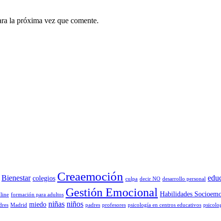
ara la próxima vez que comente.
Creaemoción
Bienestar
edu
colegios
culpa
decir NO
desarrollo personal
Gestión Emocional
Habilidades Socioemo
line
formación para adultos
niñas
niños
miedo
dres
Madrid
padres
profesores
psicología en centros educativos
psicolo