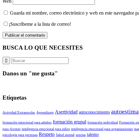
Web
Guarda mi nombre, correo electrónico y web en este navegador p
¡Suscríbeme a la lista de correo!
BUSCA LO QUE NECESITES
Danos un "me gusta"
Etiquetas
autoestima
Asertividad
autoconocimiento
Actividad Extraescolar
Aprendizaje
formación grupal
formación emocional para adultos
formación individual
Formación on
para jóvenes
inteligencia emocional para niños
inteligencia emocional para organizaciones
ma
Respeto
talento
psicología para personas
Salud mental
sonrisa