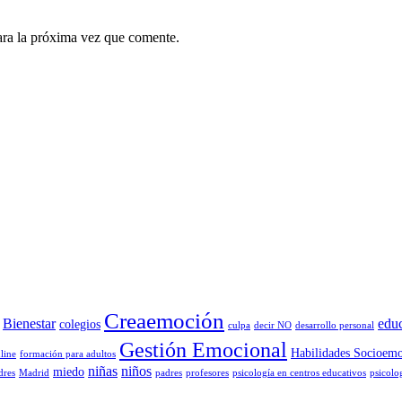
ara la próxima vez que comente.
Creaemoción
Bienestar
edu
colegios
culpa
decir NO
desarrollo personal
Gestión Emocional
Habilidades Socioemo
line
formación para adultos
niñas
niños
miedo
dres
Madrid
padres
profesores
psicología en centros educativos
psicolo