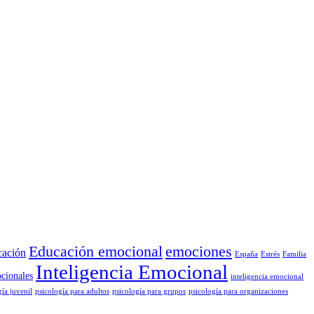
Educación emocional
emociones
cación
España
Estrés
Familia
Inteligencia Emocional
cionales
inteligencia emocional
gía juvenil
psicología para adultos
psicología para grupos
psicología para organizaciones