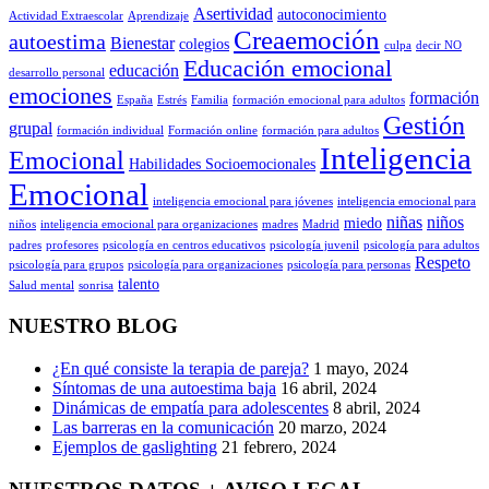
Asertividad
autoconocimiento
Actividad Extraescolar
Aprendizaje
Creaemoción
autoestima
Bienestar
colegios
culpa
decir NO
Educación emocional
educación
desarrollo personal
emociones
formación
España
Estrés
Familia
formación emocional para adultos
Gestión
grupal
formación individual
Formación online
formación para adultos
Inteligencia
Emocional
Habilidades Socioemocionales
Emocional
inteligencia emocional para jóvenes
inteligencia emocional para
niñas
niños
miedo
niños
inteligencia emocional para organizaciones
madres
Madrid
padres
profesores
psicología en centros educativos
psicología juvenil
psicología para adultos
Respeto
psicología para grupos
psicología para organizaciones
psicología para personas
talento
Salud mental
sonrisa
NUESTRO BLOG
¿En qué consiste la terapia de pareja?
1 mayo, 2024
Síntomas de una autoestima baja
16 abril, 2024
Dinámicas de empatía para adolescentes
8 abril, 2024
Las barreras en la comunicación
20 marzo, 2024
Ejemplos de gaslighting
21 febrero, 2024