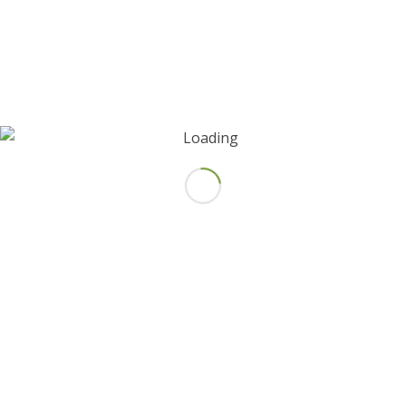
Guarda mi nombre, correo electrónico y web en este
navegador para la próxima vez que comente.
¡Suscríbeme a la lista de correo!
NUESTRO BLOG
¿En qué consiste la terapia de pareja?
1 mayo, 2024
Síntomas de una autoestima baja
16 abril, 2024