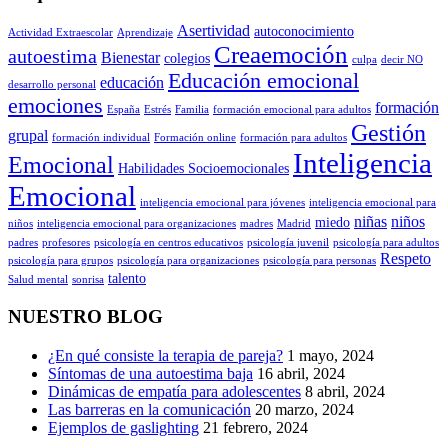
Asertividad
autoconocimiento
Actividad Extraescolar
Aprendizaje
Creaemoción
autoestima
Bienestar
colegios
culpa
decir NO
Educación emocional
educación
desarrollo personal
emociones
formación
España
Estrés
Familia
formación emocional para adultos
Gestión
grupal
formación individual
Formación online
formación para adultos
Inteligencia
Emocional
Habilidades Socioemocionales
Emocional
inteligencia emocional para jóvenes
inteligencia emocional para
niñas
niños
miedo
niños
inteligencia emocional para organizaciones
madres
Madrid
padres
profesores
psicología en centros educativos
psicología juvenil
psicología para adultos
Respeto
psicología para grupos
psicología para organizaciones
psicología para personas
talento
Salud mental
sonrisa
NUESTRO BLOG
¿En qué consiste la terapia de pareja?
1 mayo, 2024
Síntomas de una autoestima baja
16 abril, 2024
Dinámicas de empatía para adolescentes
8 abril, 2024
Las barreras en la comunicación
20 marzo, 2024
Ejemplos de gaslighting
21 febrero, 2024