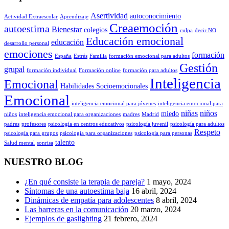
Asertividad
autoconocimiento
Actividad Extraescolar
Aprendizaje
Creaemoción
autoestima
Bienestar
colegios
culpa
decir NO
Educación emocional
educación
desarrollo personal
emociones
formación
España
Estrés
Familia
formación emocional para adultos
Gestión
grupal
formación individual
Formación online
formación para adultos
Inteligencia
Emocional
Habilidades Socioemocionales
Emocional
inteligencia emocional para jóvenes
inteligencia emocional para
niñas
niños
miedo
niños
inteligencia emocional para organizaciones
madres
Madrid
padres
profesores
psicología en centros educativos
psicología juvenil
psicología para adultos
Respeto
psicología para grupos
psicología para organizaciones
psicología para personas
talento
Salud mental
sonrisa
NUESTRO BLOG
¿En qué consiste la terapia de pareja?
1 mayo, 2024
Síntomas de una autoestima baja
16 abril, 2024
Dinámicas de empatía para adolescentes
8 abril, 2024
Las barreras en la comunicación
20 marzo, 2024
Ejemplos de gaslighting
21 febrero, 2024