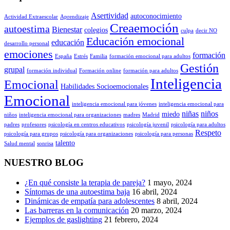
Asertividad
autoconocimiento
Actividad Extraescolar
Aprendizaje
Creaemoción
autoestima
Bienestar
colegios
culpa
decir NO
Educación emocional
educación
desarrollo personal
emociones
formación
España
Estrés
Familia
formación emocional para adultos
Gestión
grupal
formación individual
Formación online
formación para adultos
Inteligencia
Emocional
Habilidades Socioemocionales
Emocional
inteligencia emocional para jóvenes
inteligencia emocional para
niñas
niños
miedo
niños
inteligencia emocional para organizaciones
madres
Madrid
padres
profesores
psicología en centros educativos
psicología juvenil
psicología para adultos
Respeto
psicología para grupos
psicología para organizaciones
psicología para personas
talento
Salud mental
sonrisa
NUESTRO BLOG
¿En qué consiste la terapia de pareja?
1 mayo, 2024
Síntomas de una autoestima baja
16 abril, 2024
Dinámicas de empatía para adolescentes
8 abril, 2024
Las barreras en la comunicación
20 marzo, 2024
Ejemplos de gaslighting
21 febrero, 2024