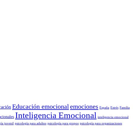
Educación emocional
emociones
cación
España
Estrés
Familia
Inteligencia Emocional
cionales
inteligencia emocional
gía juvenil
psicología para adultos
psicología para grupos
psicología para organizaciones