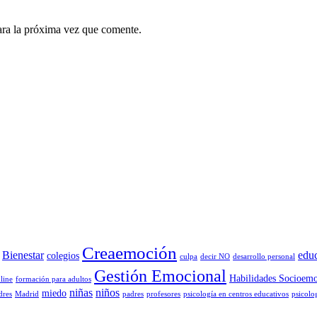
ara la próxima vez que comente.
Creaemoción
Bienestar
edu
colegios
culpa
decir NO
desarrollo personal
Gestión Emocional
Habilidades Socioemo
line
formación para adultos
niñas
niños
miedo
dres
Madrid
padres
profesores
psicología en centros educativos
psicolo