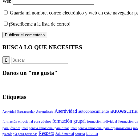
Web
Guarda mi nombre, correo electrónico y web en este navegador p
¡Suscríbeme a la lista de correo!
BUSCA LO QUE NECESITES
Danos un "me gusta"
Etiquetas
autoestima
Asertividad
autoconocimiento
Actividad Extraescolar
Aprendizaje
formación grupal
formación emocional para adultos
formación individual
Formación on
para jóvenes
inteligencia emocional para niños
inteligencia emocional para organizaciones
ma
Respeto
talento
psicología para personas
Salud mental
sonrisa