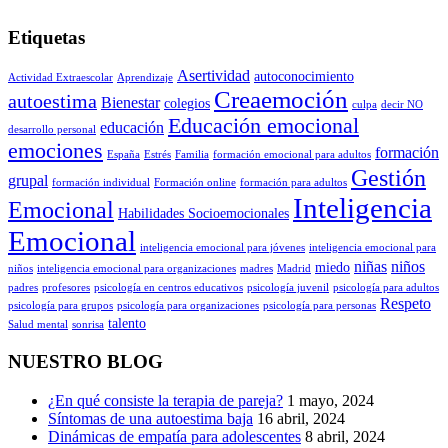
Etiquetas
Asertividad
autoconocimiento
Actividad Extraescolar
Aprendizaje
Creaemoción
autoestima
Bienestar
colegios
culpa
decir NO
Educación emocional
educación
desarrollo personal
emociones
formación
España
Estrés
Familia
formación emocional para adultos
Gestión
grupal
formación individual
Formación online
formación para adultos
Inteligencia
Emocional
Habilidades Socioemocionales
Emocional
inteligencia emocional para jóvenes
inteligencia emocional para
niñas
niños
miedo
niños
inteligencia emocional para organizaciones
madres
Madrid
padres
profesores
psicología en centros educativos
psicología juvenil
psicología para adultos
Respeto
psicología para grupos
psicología para organizaciones
psicología para personas
talento
Salud mental
sonrisa
NUESTRO BLOG
¿En qué consiste la terapia de pareja?
1 mayo, 2024
Síntomas de una autoestima baja
16 abril, 2024
Dinámicas de empatía para adolescentes
8 abril, 2024