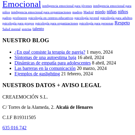
Emocional
inteligencia emocional para jóvenes
inteligencia emocional para
niñas
niños
miedo
niños
inteligencia emocional para organizaciones
madres
Madrid
padres
profesores
psicología en centros educativos
psicología juvenil
psicología para adultos
Respeto
psicología para grupos
psicología para organizaciones
psicología para personas
talento
Salud mental
sonrisa
NUESTRO BLOG
¿En qué consiste la terapia de pareja?
1 mayo, 2024
Síntomas de una autoestima baja
16 abril, 2024
Dinámicas de empatía para adolescentes
8 abril, 2024
Las barreras en la comunicación
20 marzo, 2024
Ejemplos de gaslighting
21 febrero, 2024
NUESTROS DATOS + AVISO LEGAL
CREAEMOCIÓN S.L.
C/ Torres de la Alameda, 2.
Alcalá de Henares
C.I.F B19311505
635 016 742