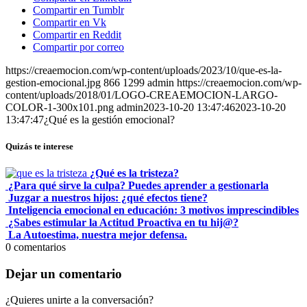
Compartir en Tumblr
Compartir en Vk
Compartir en Reddit
Compartir por correo
https://creaemocion.com/wp-content/uploads/2023/10/que-es-la-
gestion-emocional.jpg
866
1299
admin
https://creaemocion.com/wp-
content/uploads/2018/01/LOGO-CREAEMOCION-LARGO-
COLOR-1-300x101.png
admin
2023-10-20 13:47:46
2023-10-20
13:47:47
¿Qué es la gestión emocional?
Quizás te interese
¿Qué es la tristeza?
¿Para qué sirve la culpa? Puedes aprender a gestionarla
Juzgar a nuestros hijos: ¿qué efectos tiene?
Inteligencia emocional en educación: 3 motivos imprescindibles
¿Sabes estimular la Actitud Proactiva en tu hij@?
La Autoestima, nuestra mejor defensa.
0
comentarios
Dejar un comentario
¿Quieres unirte a la conversación?