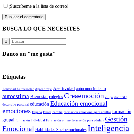
¡Suscríbeme a la lista de correo!
BUSCA LO QUE NECESITES
Danos un "me gusta"
Etiquetas
Asertividad
autoconocimiento
Actividad Extraescolar
Aprendizaje
Creaemoción
autoestima
Bienestar
colegios
culpa
decir NO
Educación emocional
educación
desarrollo personal
emociones
formación
España
Estrés
Familia
formación emocional para adultos
Gestión
grupal
formación individual
Formación online
formación para adultos
Inteligencia
Emocional
Habilidades Socioemocionales